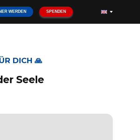
NER WERDEN
SPENDEN
ÜR DICH 🙏
der Seele