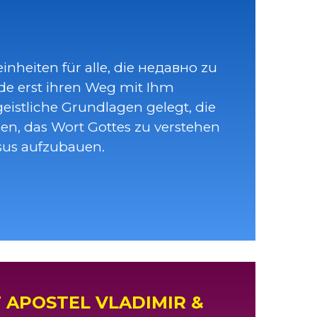
inheiten für alle, die недавно zu
e erst ihren Weg mit Ihm
istliche Grundlagen gelegt, die
en, das Wort Gottes zu verstehen
sus aufzubauen.
 APOSTEL VLADIMIR &