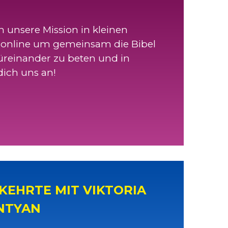
 unsere Mission in kleinen
 online um gemeinsam die Bibel
füreinander zu beten und in
dich uns an!
KEHRTE MIT VIKTORIA
NTYAN